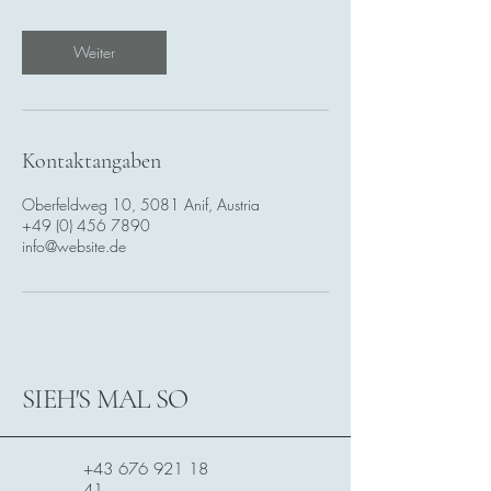
t
d
Weiter
Kontaktangaben
Oberfeldweg 10, 5081 Anif, Austria
+49 (0) 456 7890
info@website.de
SIEH'S MAL SO
+43 676 921 18
41