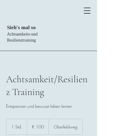
Sieh's mal so
Achtsamkeits-und
Resilienztraining
Achtsamkeit/Resilien
z Training
Entspannen und bewusst leben lernen
100
Euro
1 Std.
1
€ 100
Oberfeldweg
S