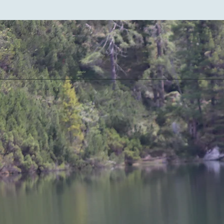
Sieh's mal so
Achtsamkeits-und Resilienztraining