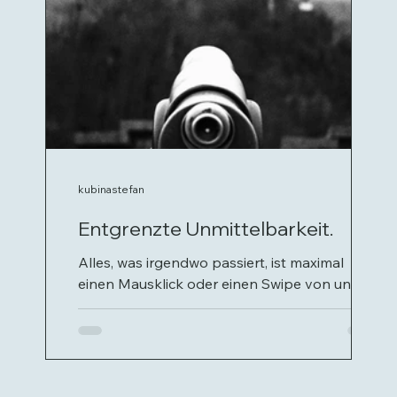
kubinastefan
Entgrenzte Unmittelbarkeit.
Alles, was irgendwo passiert, ist maximal
einen Mausklick oder einen Swipe von uns
entfernt. Was macht das mit uns? Ist es ein
Fluch oder ein Segen? Ein Plädoyer für ein
gesundes Maß an Unmittelbarkeit.