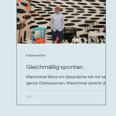
kubinastefan
Gleichmäßig spontan.
Manchmal führe ich Gespräche mit mir selbst,
ganze Diskussionen. Manchmal spricht dabei
mein heutiges Ich, mit einem Älteren oder wie
diesmal mit meinem 25 jährigen Ich. Das ist
manchmal absurd, aber meistens auch
irgendwie gewinnbringend.